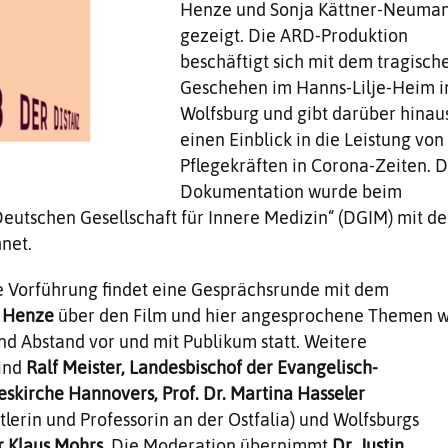
Henze und Sonja Kättner-Neuma
gezeigt. Die ARD-Produktion
beschäftigt sich mit dem tragisch
Geschehen im Hanns-Lilje-Heim i
Wolfsburg und gibt darüber hinau
einen Einblick in die Leistung von
Pflegekräften in Corona-Zeiten. D
Dokumentation wurde beim
eutschen Gesellschaft für Innere Medizin“ (DGIM) mit d
hnet.
e Vorführung findet eine Gesprächsrunde mit dem
d Henze
über den Film und hier angesprochene Themen w
nd Abstand vor und mit Publikum statt. Weitere
sind
Ralf Meister, Landesbischof der Evangelisch-
skirche Hannovers, Prof. Dr. Martina Hasseler
tlerin und Professorin an der Ostfalia) und Wolfsburgs
 Klaus Mohrs
. Die Moderation übernimmt
Dr. Justin