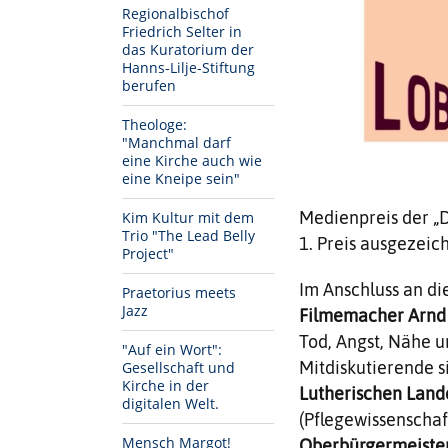
Regionalbischof
Friedrich Selter in
das Kuratorium der
Hanns-Lilje-Stiftung
berufen
Theologe:
"Manchmal darf
eine Kirche auch wie
eine Kneipe sein"
Medienpreis der „D
Kim Kultur mit dem
Trio "The Lead Belly
1. Preis ausgezeic
Project"
Im Anschluss an di
Praetorius meets
Jazz
Filmemacher Arn
Tod, Angst, Nähe u
"Auf ein Wort":
Mitdiskutierende 
Gesellschaft und
Kirche in der
Lutherischen Lande
digitalen Welt.
(Pflegewissenschaf
Mensch Margot!
Oberbürgermeister