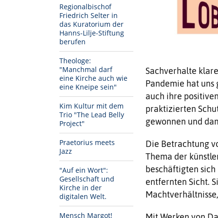
Regionalbischof
Friedrich Selter in
das Kuratorium der
Hanns-Lilje-Stiftung
berufen
Theologe:
"Manchmal darf
Sachverhalte klar
eine Kirche auch wie
Pandemie hat uns g
eine Kneipe sein"
auch ihre positive
Kim Kultur mit dem
praktizierten Sch
Trio "The Lead Belly
gewonnen und dami
Project"
Praetorius meets
Die Betrachtung v
Jazz
Thema der künstler
beschäftigten sich
"Auf ein Wort":
Gesellschaft und
entfernten Sicht. 
Kirche in der
Machtverhältnisse,
digitalen Welt.
Mensch Margot!
Mit Werken von Da