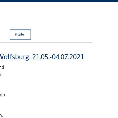
teilen
lfsburg. 21.05.-04.07.2021
nd
n
ion
n,