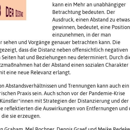
kann ein Mehr an unabhängiger
Betrachtung bedeuten. Der
Ausdruck, einen Abstand zu etwas
gewinnen, bedeutet, eine Positio
einzunehmen, in der man
er sehen und Vorgänge genauer betrachten kann. Die
ezeigt, dass die Distanz neben offensichtlich negativen
n Seiten hat und Beziehungen neu determiniert. Durch di
utzmaßnahmen hat der Abstand einen sozialen Charakter
t eine neue Relevanz erlangt.
on Abstandsverhältnissen und Trennungen kann auch ein
ischen Praxis sein. Auch schon vor der Pandemie-Krise
 Künstler*innen mit Strategien der Distanzierung und der
Sie reflektierten die Auswirkungen von Entfernungen und 
 die sie erzeugen.
n Graham, Mel Bochner, Dennis Graef und Meike Redeke