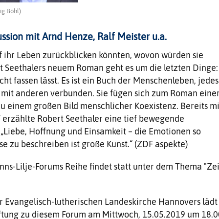
ig Böhl)
ssion mit Arnd Henze, Ralf Meister u.a.
f ihr Leben zurückblicken könnten, wovon würden sie
t Seethalers neuem Roman geht es um die letzten Dinge:
cht fassen lässt. Es ist ein Buch der Menschenleben, jedes
s mit anderen verbunden. Sie fügen sich zum Roman eine
zu einem großen Bild menschlicher Koexistenz. Bereits mi
 erzählte Robert Seethaler eine tief bewegende
„Liebe, Hoffnung und Einsamkeit – die Emotionen so
se zu beschreiben ist große Kunst.“ (ZDF aspekte)
nns-Lilje-Forums Reihe findet statt unter dem Thema "Zei
 Evangelisch-lutherischen Landeskirche Hannovers lädt
iftung zu diesem Forum am Mittwoch, 15.05.2019 um 18.0