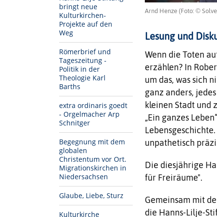
bringt neue
Arnd Henze (Foto: © Solve
Kulturkirchen-
Projekte auf den
Weg
Lesung und Disku
Römerbrief und
Wenn die Toten au
Tageszeitung -
erzählen? In Rober
Politik in der
Theologie Karl
um das, was sich ni
Barths
ganz anders, jede
kleinen Stadt und 
extra ordinaris goedt
- Orgelmacher Arp
„Ein ganzes Leben“
Schnitger
Lebensgeschichte. 
Begegnung mit dem
unpathetisch präzi
globalen
Christentum vor Ort.
Die diesjährige Ha
Migrationskirchen in
Niedersachsen
für Freiräume".
Glaube, Liebe, Sturz
Gemeinsam mit der
die Hanns-Lilje-St
Kulturkirche