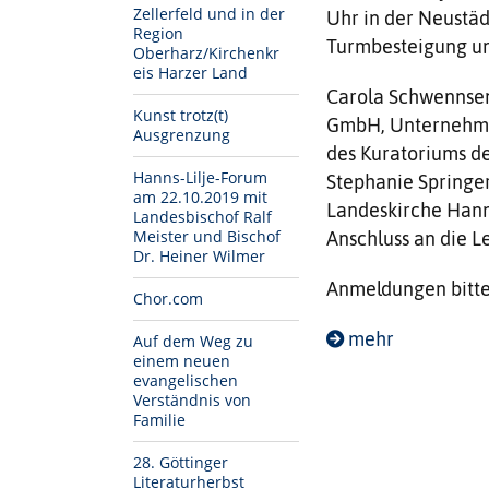
Zellerfeld und in der
Uhr in der Neustäd
Region
Turmbesteigung um
Oberharz/Kirchenkr
eis Harzer Land
Carola Schwennsen
Kunst trotz(t)
GmbH, Unternehme
Ausgrenzung
des Kuratoriums de
Hanns-Lilje-Forum
Stephanie Springer
am 22.10.2019 mit
Landeskirche Hanno
Landesbischof Ralf
Meister und Bischof
Anschluss an die L
Dr. Heiner Wilmer
Anmeldungen bitte
Chor.com
mehr
Auf dem Weg zu
einem neuen
evangelischen
Verständnis von
Familie
28. Göttinger
Literaturherbst