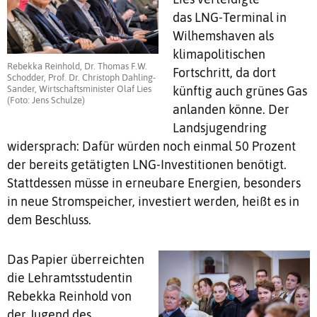
das LNG-Terminal in
Wilhemshaven als
klimapolitischen
Rebekka Reinhold, Dr. Thomas F.W.
Fortschritt, da dort
Schodder, Prof. Dr. Christoph Dahling-
künftig auch grünes Gas
Sander, Wirtschaftsminister Olaf Lies
(Foto: Jens Schulze)
anlanden könne. Der
Landsjugendring
widersprach: Dafür würden noch einmal 50 Prozent
der bereits getätigten LNG-Investitionen benötigt.
Stattdessen müsse in erneubare Energien, besonders
in neue Stromspeicher, investiert werden, heißt es in
dem Beschluss.
Das Papier überreichten
die Lehramtsstudentin
Rebekka Reinhold von
der Jugend des