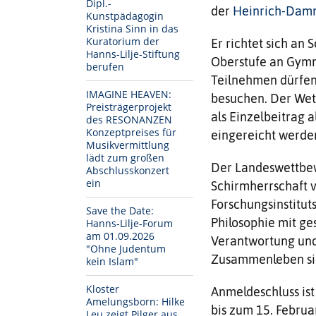
Dipl.-
der
Heinrich-Damm
Kunstpädagogin
Kristina Sinn in das
Kuratorium der
Er richtet sich an
Hanns-Lilje-Stiftung
Oberstufe an Gymn
berufen
Teilnehmen dürfen 
IMAGINE HEAVEN:
besuchen. Der Wett
Preisträgerprojekt
als Einzelbeitrag 
des RESONANZEN
Konzeptpreises für
eingereicht werde
Musikvermittlung
lädt zum großen
Der Landeswettbewe
Abschlusskonzert
ein
Schirmherrschaft v
Forschungsinstitut
Save the Date:
Philosophie mit ge
Hanns-Lilje-Forum
am 01.09.2026
Verantwortung und
"Ohne Judentum
Zusammenleben si
kein Islam"
Kloster
Anmeldeschluss ist
Amelungsborn: Hilke
bis zum 15. Februa
Leu zeigt Pilger aus