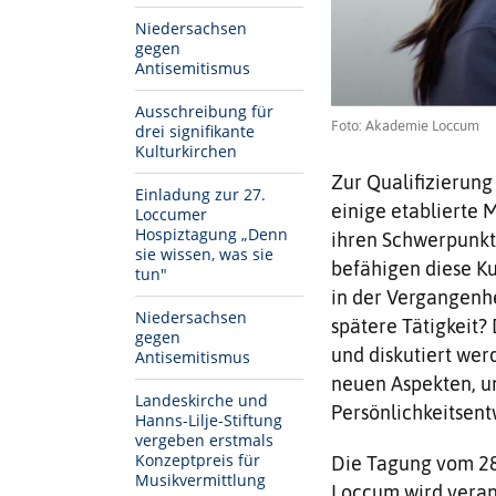
Niedersachsen
gegen
Antisemitismus
Ausschreibung für
Foto: Akademie Loccum
drei signifikante
Kulturkirchen
Zur Qualifizierung
Einladung zur 27.
einige etablierte 
Loccumer
Hospiztagung „Denn
ihren Schwerpunkt
sie wissen, was sie
befähigen diese K
tun"
in der Vergangenhe
Niedersachsen
spätere Tätigkeit?
gegen
und diskutiert wer
Antisemitismus
neuen Aspekten, um
Landeskirche und
Persönlichkeitsentw
Hanns-Lilje-Stiftung
vergeben erstmals
Konzeptpreis für
Die Tagung vom 28.
Musikvermittlung
Loccum wird veran