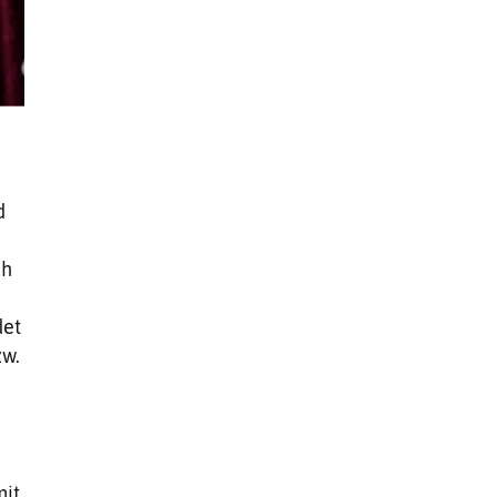
d
ch
e
det
zw.
mit