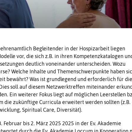
 ehrenamtlich Begleitender in der Hospizarbeit liegen
Modelle vor, die sich z.B. in ihren Kompetenzkatalogen un
setzungen deutlich voneinander unterscheiden. Wozu
urse? Welche Inhalte und Themenschwerpunkte haben si
it bewährt? Was ist grundlegend und erforderlich für di
 Dies soll auf diesem Netzwerktreffen miteinander erkun
den. Ein weiterer Fokus liegt auf möglichen Leerstellen b
 die zukünftige Curricula erweitert werden sollten (z.B.
icklung, Spiritual Care, Diversität).
 Februar bis 2. März 2025 ­2025 in der Ev. Akademie
twortet durch die Ev. Akademie Loccum in Kooperation 