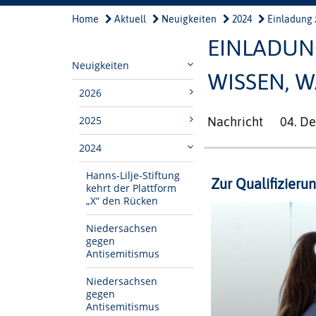
Home
Aktuell
Neuigkeiten
2024
Einladung z
EINLADUN
Neuigkeiten
WISSEN, W
2026
2025
Nachricht
04. D
2024
Hanns-Lilje-Stiftung
Zur Qualifizieru
kehrt der Plattform
„X“ den Rücken
Niedersachsen
gegen
Antisemitismus
Niedersachsen
gegen
Antisemitismus