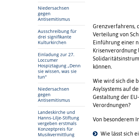
Niedersachsen
gegen
Antisemitismus
Grenzverfahrens, d
Ausschreibung für
Verteilung von Sc
drei signifikante
Einführung einer n
Kulturkirchen
Krisenverordnung
Einladung zur 27.
Solidaritätsinstru
Loccumer
Hospiztagung „Denn
können.
sie wissen, was sie
tun"
Wie wird sich die
Asylsystems auf de
Niedersachsen
gegen
Gestaltung der EU-
Antisemitismus
Verordnungen?
Landeskirche und
Hanns-Lilje-Stiftung
Von besonderem In
vergeben erstmals
Konzeptpreis für
Wie lässt sich
Musikvermittlung