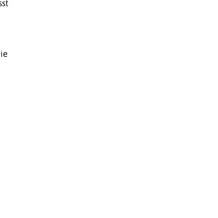
st
ie