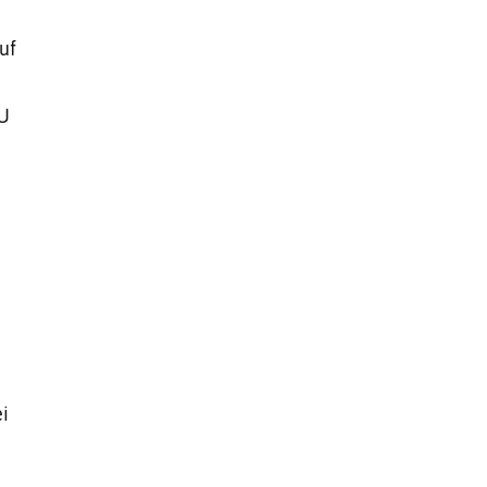
uf
EU
i