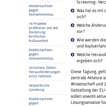
Screening- Ver
Niedersachsen
gegen
Was hat es mit d
Antisemitismus
sich?
18 Projekte
Welche Änderun
profitieren von der
vor?
Förderung
kirchlicher
Wie werden die
Kulturarbeit
und Asylverfah
Niedersachsen
gegen
Welche Herausf
Antisemitismus
ergeben sich?
Unsichere Zeiten.
Diese Tagung, geför
Herausforderungen
ernst nehmen.
zentrale Akteure a
Wissenschaft und 
Vesperkirche
Lüneburg
Gestaltung der EU-
sollen sowohl aktu
Niedersachsen
Lösungsansätze fü
gegen