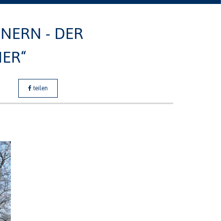
NERN - DER
ER“
teilen