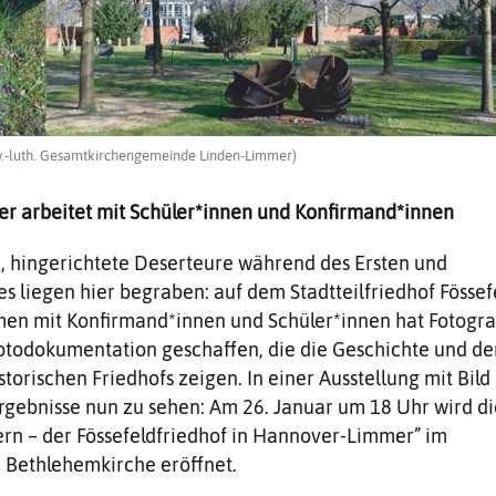
 Ev.-luth. Gesamtkirchengemeinde Linden-Limmer)
er arbeitet mit Schüler*innen und Konfirmand*innen
, hingerichtete Deserteure während des Ersten und
s liegen hier begraben: auf dem Stadtteilfriedhof Fössef
en mit Konfirmand*innen und Schüler*innen hat Fotogra
otodokumentation geschaffen, die die Geschichte und de
torischen Friedhofs zeigen. In einer Ausstellung mit Bild
Ergebnisse nun zu sehen: Am 26. Januar um 18 Uhr wird di
ern – der Fössefeldfriedhof in Hannover-Limmer” im
Bethlehemkirche eröffnet.