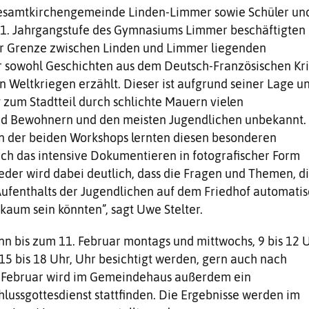
esamtkirchengemeinde Linden-Limmer sowie Schüler un
11. Jahrgangstufe des Gymnasiums Limmer beschäftigten
er Grenze zwischen Linden und Limmer liegenden
er sowohl Geschichten aus dem Deutsch-Französischen Kr
n Weltkriegen erzählt. Dieser ist aufgrund seiner Lage u
zum Stadtteil durch schlichte Mauern vielen
d Bewohnern und den meisten Jugendlichen unbekannt.
 der beiden Workshops lernten diesen besonderen
ch das intensive Dokumentieren in fotografischer Form
der wird dabei deutlich, dass die Fragen und Themen, d
Aufenthalts der Jugendlichen auf dem Friedhof automati
 kaum sein könnten”, sagt Uwe Stelter.
nn bis zum 11. Februar montags und mittwochs, 9 bis 12 
15 bis 18 Uhr, Uhr besichtigt werden, gern auch nach
 Februar wird im Gemeindehaus außerdem ein
lussgottesdienst stattfinden. Die Ergebnisse werden im