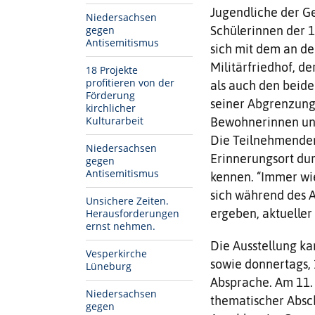
Jugendliche der G
Niedersachsen
gegen
Schülerinnen der 
Antisemitismus
sich mit dem an d
Militärfriedhof, d
18 Projekte
profitieren von der
als auch den beide
Förderung
seiner Abgrenzung 
kirchlicher
Kulturarbeit
Bewohnerinnen un
Die Teilnehmenden
Niedersachsen
Erinnerungsort dur
gegen
Antisemitismus
kennen. “Immer wie
sich während des 
Unsichere Zeiten.
ergeben, aktueller
Herausforderungen
ernst nehmen.
Die Ausstellung ka
Vesperkirche
sowie donnertags, 
Lüneburg
Absprache. Am 11.
Niedersachsen
thematischer Absch
gegen