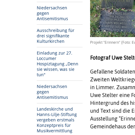
Niedersachsen
gegen
Antisemitismus
Ausschreibung für
drei signifikante
Kulturkirchen
Projekt "Erinnern" (Foto:
Einladung zur 27.
Fotograf Uwe Stelt
Loccumer
Hospiztagung „Denn
sie wissen, was sie
Gefallene Soldaten
tun"
Zweiten Weltkriege
Niedersachsen
in Limmer. Zusamm
gegen
Uwe Stelter eine F
Antisemitismus
Hintergrund des his
Landeskirche und
und Text sind die 
Hanns-Lilje-Stiftung
Ausstellung “Erinn
vergeben erstmals
Konzeptpreis für
Gemeindehaus der 
Musikvermittlung