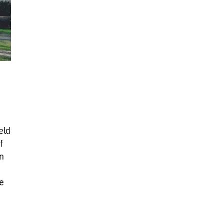
eld
f
n
e