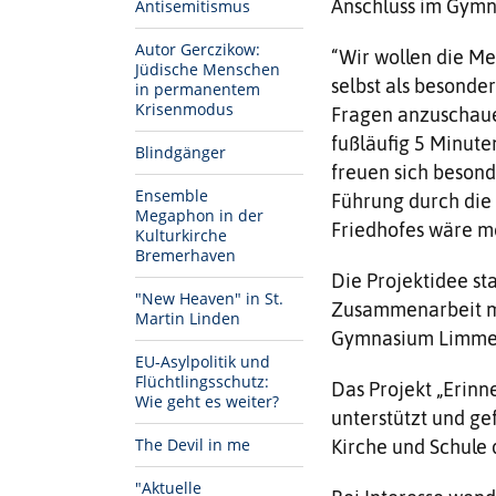
Anschluss im Gymn
Antisemitismus
Autor Gerczikow:
“Wir wollen die Me
Jüdische Menschen
selbst als besonde
in permanentem
Krisenmodus
Fragen anzuschauen
fußläufig 5 Minute
Blindgänger
freuen sich besond
Ensemble
Führung durch die
Megaphon in der
Friedhofes wäre m
Kulturkirche
Bremerhaven
Die Projektidee st
"New Heaven" in St.
Zusammenarbeit m
Martin Linden
Gymnasium Limmer
EU-Asylpolitik und
Flüchtlingsschutz:
Das Projekt „Erinn
Wie geht es weiter?
unterstützt und ge
The Devil in me
Kirche und Schule 
"Aktuelle