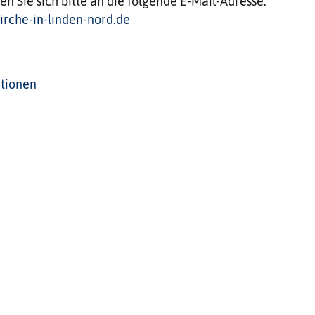
en Sie sich bitte an die folgende E-Mail-Adresse:
rche-in-linden-nord.de
tionen