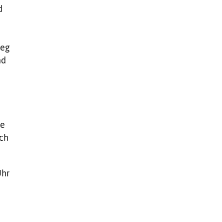
d
ieg
nd
ie
sch
Uhr